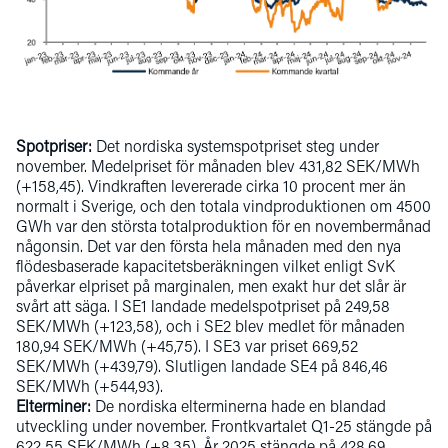
Spotpriser:
Det nordiska systemspotpriset steg under
november. Medelpriset för månaden blev 431,82 SEK/MWh
(+158,45). Vindkraften levererade cirka 10 procent mer än
normalt i Sverige, och den totala vindproduktionen om 4500
GWh var den största totalproduktion för en novembermånad
någonsin. Det var den första hela månaden med den nya
flödesbaserade kapacitetsberäkningen vilket enligt SvK
påverkar elpriset på marginalen, men exakt hur det slår är
svårt att säga. I SE1 landade medelspotpriset på 249,58
SEK/MWh (+123,58), och i SE2 blev medlet för månaden
180,94 SEK/MWh (+45,75). I SE3 var priset 669,52
SEK/MWh (+439,79). Slutligen landade SE4 på 846,46
SEK/MWh (+544,93).
Elterminer:
De nordiska elterminerna hade en blandad
utveckling under november. Frontkvartalet Q1-25 stängde på