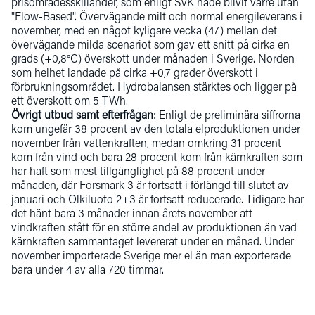
prisområdesskillander, som enligt SvK hade blivit värre utan
"Flow-Based". Övervägande milt och normal energileverans i
november, med en något kyligare vecka (47) mellan det
övervägande milda scenariot som gav ett snitt på cirka en
grads (+0,8°C) överskott under månaden i Sverige. Norden
som helhet landade på cirka +0,7 grader överskott i
förbrukningsområdet. Hydrobalansen stärktes och ligger på
ett överskott om 5 TWh.
Övrigt utbud samt efterfrågan:
Enligt de preliminära siffrorna
kom ungefär 38 procent av den totala elproduktionen under
november från vattenkraften, medan omkring 31 procent
kom från vind och bara 28 procent kom från kärnkraften som
har haft som mest tillgänglighet på 88 procent under
månaden, där Forsmark 3 är fortsatt i förlängd till slutet av
januari och Olkiluoto 2+3 är fortsatt reducerade. Tidigare har
det hänt bara 3 månader innan årets november att
vindkraften stått för en större andel av produktionen än vad
kärnkraften sammantaget levererat under en månad. Under
november importerade Sverige mer el än man exporterade
bara under 4 av alla 720 timmar.