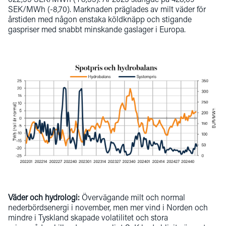
622,55 SEK/MWh (+8,35). År 2025 stängde på 428,69
SEK/MWh (-8,70). Marknaden präglades av milt väder för
årstiden med någon enstaka köldknäpp och stigande
gaspriser med snabbt minskande gaslager i Europa.
Väder och hydrologi:
Övervägande milt och normal
nederbördsenergi i november, men mer vind i Norden och
mindre i Tyskland skapade volatilitet och stora