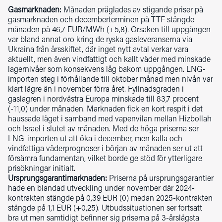
Gasmarknaden:
Månaden präglades av stigande priser på
gasmarknaden och decemberterminen på TTF stängde
månaden på 46,7 EUR/MWh (+5,8). Orsaken till uppgången
var bland annat oro kring de ryska gasleveranserna via
Ukraina från årsskiftet, där inget nytt avtal verkar vara
aktuellt, men även vindfattigt och kallt väder med minskade
lagernivåer som konsekvens låg bakom uppgången. LNG-
importen steg i förhållande till oktober månad men nivån var
klart lägre än i november förra året. Fyllnadsgraden i
gaslagren i nordvästra Europa minskade till 83,7 procent
(-11,0) under månaden. Marknaden fick en kort respit i det
haussade läget i samband med vapenvilan mellan Hizbollah
och Israel i slutet av månaden. Med de höga priserna ser
LNG-importen ut att öka i december, men kalla och
vindfattiga väderprognoser i början av månaden ser ut att
försämra fundamentan, vilket borde ge stöd för ytterligare
prisökningar initialt.
Ursprungsgarantimarknaden:
Priserna på ursprungsgarantier
hade en blandad utveckling under november där 2024-
kontrakten stängde på 0,39 EUR (0) medan 2025-kontrakten
stängde på 1,1 EUR (+0,25). Utbudssituationen ser fortsatt
bra ut men samtidigt befinner sig priserna på 3-årslägsta